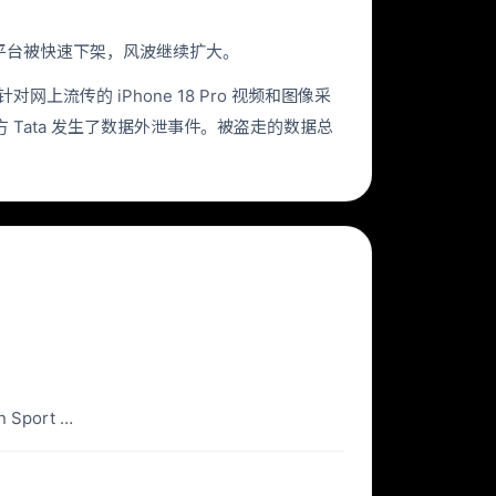
在社交平台被快速下架，风波继续扩大。
对网上流传的 iPhone 18 Pro 视频和图像采
 Tata 发生了数据外泄事件。被盗走的数据总
 Sport …