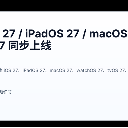
 27 / iPadOS 27 / ma
27 同步上线
iOS 27、iPadOS 27、macOS 27、watchOS 27、tvOS 27
和细节