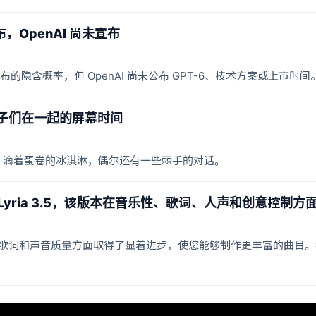
布，OpenAI 尚未宣布
发布的隐含概率，但 OpenAI 尚未公布 GPT-6、技术方案或上市时间
理与孩子们在一起的屏幕时间
、滴着蛋卷的冰淇淋，偶尔还有一些棘手的对话。
 中推出 Lyria 3.5，该版本在音乐性、歌词、人声和创意控
性、歌词和声音质量方面取得了显着进步，使您能够制作更丰富的曲目。我们今天