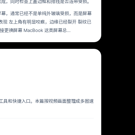
幕总成，同时检查上盖边框和排线是否连带受损。
的屏幕，通常已经不是单纯外玻璃受损，而是屏幕
现 左上角有明显咬痕，边缘已经裂开 裂纹已
屏幕 MacBook 这类屏幕总…
 小工具和快捷入口。本篇按视频画面整理成多图速