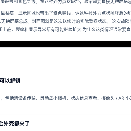
经出现明显裂痕和紫色竖线。像这种外力点状破坏，通常需要直接更换屏
经出现明显裂痕，显示区域也带出了紫色竖线。像这种被外力点状破坏后
更换屏幕总成。封面图就是这次送修时的实际受损状态。 这次故障表
上盖，裂纹和显示异常都有可能继续扩大 为什么这类情况通常要直接更换
 可以解锁
具展开，包括跨设备传输、灵动岛小相机、状态信息查看、摄像头 / AR
合金外壳都来了