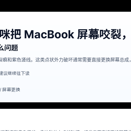
把 MacBook 屏幕咬
么问题
出现裂痕和紫色竖线。这类点状外力破坏通常需要直接更换屏幕总
建议继续往下读
 / 屏幕更换