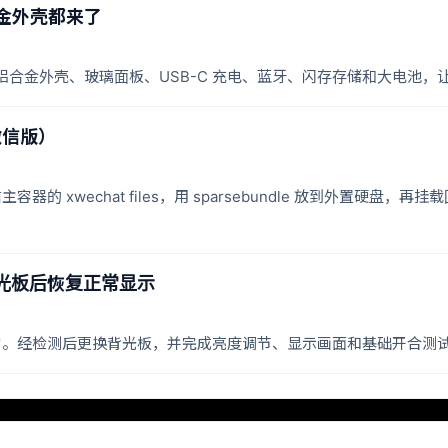
合金外壳都来了
装方案：铝合金外壳、玻璃面板、USB-C 充电、蓝牙、闪存存储和大电池，
微信版）
容器的 xwechat files，用 sparsebundle 放到外置硬
背光板后恢复正常显示
示异常。经检测后更换背光板，并完成亮度调节、显示画面和基础开合