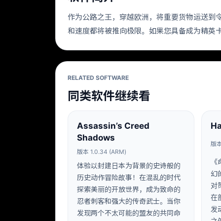
作为公路之王，穿越欧洲，将重要货物运送到
和速度都将被推向极限。如果您具备成为精英
RELATED SOFTWARE
同类软件继续看
Assassin’s Creed
Ha
Shadows
版本 
版本 1.0.34 (ARM)
《
体验以封建日本为背景的史诗般的
幻
历史动作冒险故事！在混乱的时代
对
探索美丽的开放世界，成为致命的
在
忍者刺客和强大的传奇武士。当你
发
发现两个不太可能的盟友的共同命
之