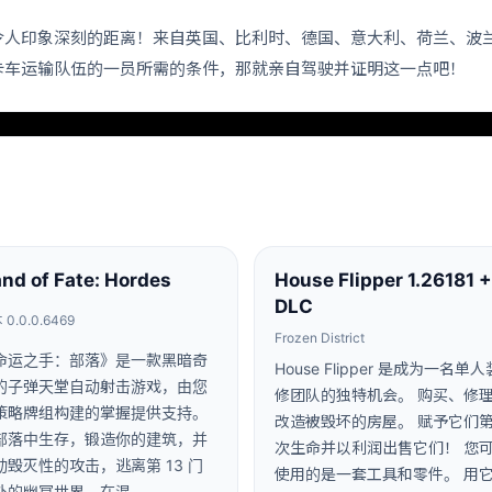
令人印象深刻的距离！来自英国、比利时、德国、意大利、荷兰、波
卡车运输队伍的一员所需的条件，那就亲自驾驶并证明这一点吧！
nd of Fate: Hordes
House Flipper 1.26181 +
DLC
0.0.0.6469
Frozen District
命运之手：部落》是一款黑暗奇
House Flipper 是成为一名单人
的子弹天堂自动射击游戏，由您
修团队的独特机会。 购买、修
策略牌组构建的掌握提供支持。
改造被毁坏的房屋。 赋予它们
部落中生存，锻造你的建筑，并
次生命并以利润出售它们！ 您
动毁灭性的攻击，逃离第 13 门
使用的是一套工具和零件。 用
外的幽冥世界。在混…