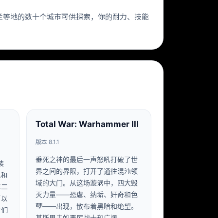
兰等地的数十个城市可供探索，你的耐力、技能
Total War: Warhammer III
版本 8.1.1
垂死之神的最后一声怒吼打破了世
装
界之间的界限，打开了通往混沌领
理和
域的大门。从这场漩涡中，四大毁
第二
灭力量——恐虐、纳垢、奸奇和色
可以
孽——出现，散布着黑暗和绝望。
它们
基斯里夫的严厉战士和广阔…