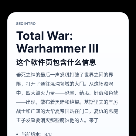
SEO INTRO
Total War:
Warhammer III
这个软件页包含什么信息
垂死之神的最后一声怒吼打破了世界之间的界
限，打开了通往混沌领域的大门。从这场漩涡
中，四大毁灭力量——恐虐、纳垢、奸奇和色孽
——出现，散布着黑暗和绝望。基斯里夫的严厉
战士和广阔的大华夏帝国站在门口，复仇的恶魔
王子发誓要消灭那些腐蚀他的人。来了
当前版本：8.1.1