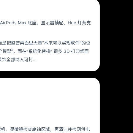
AirPods Max 底座、显示器抽屉、Hue 灯条支
，而是把整套桌面里大量“本来可以买现成件”的位
型”，而在“系统化替换” 很多 3D 打印桌面
装饰全部纳入可打…
电拆机、显微镜检查腐蚀区域，再清洁并检测供电