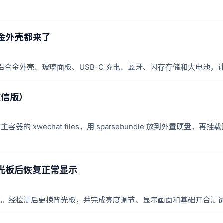
合金外壳都来了
装方案：铝合金外壳、玻璃面板、USB-C 充电、蓝牙、闪存存储和大电池，
微信版）
容器的 xwechat files，用 sparsebundle 放到外置硬
背光板后恢复正常显示
示异常。经检测后更换背光板，并完成亮度调节、显示画面和基础开合