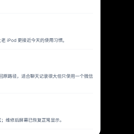
让老 iPod 更接近今天的使用习惯。
盘，再挂载回原路径，适合聊天记录很大但只使用一个微信
测试；维修后屏幕已恢复正常显示。