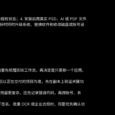
授权状态；4. 安装后用真实 PSD、AI 或 PDF 文件
备份时同时升级系统、替换软件和修改磁盘或账号设
号往往不够。需要先梳理实际工作流，再决定是只更新一个应用，
应以正在交付的项目为准，先在副本上验证关键功
可能让残留更复杂，应先记录错误代码，再按账号、系
子签名、批量 OCR 或企业合规时，则要优先确认功