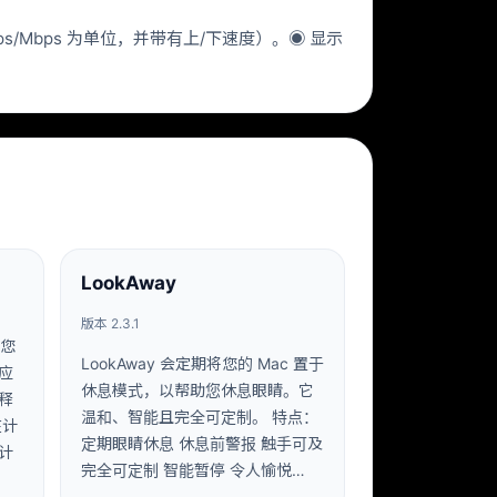
ps/Mbps 为单位，并带有上/下速度）。◉ 显示
LookAway
版本 2.3.1
除您
LookAway 会定期将您的 Mac 置于
应
休息模式，以帮助您休息眼睛。它
释
温和、智能且完全可定制。 特点：
在计
定期眼睛休息 休息前警报 触手可及
计
完全可定制 智能暂停 令人愉悦…